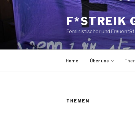
Skip
to
F*STREIK 
content
Feministischer und Frauen*St
Home
Über uns
The
THEMEN