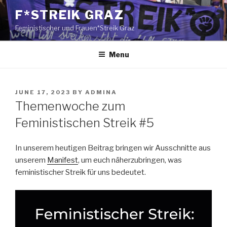
Skip
F*STREIK GRAZ
to
Feministischer und Frauen*Streik Graz
content
Menu
POSTED
JUNE 17, 2023
BY
ADMINA
ON
Themenwoche zum
Feministischen Streik #5
In unserem heutigen Beitrag bringen wir Ausschnitte aus
unserem
Manifest
, um euch näherzubringen, was
feministischer Streik für uns bedeutet.