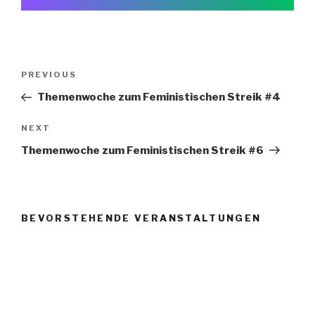
Post
Previous
PREVIOUS
navigation
Post
Themenwoche zum Feministischen Streik #4
Next
NEXT
Post
Themenwoche zum Feministischen Streik #6
BEVORSTEHENDE VERANSTALTUNGEN