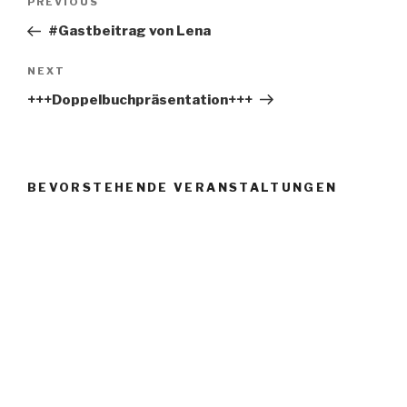
Previous
PREVIOUS
navigation
Post
#Gastbeitrag von Lena
Next
NEXT
Post
+++Doppelbuchpräsentation+++
BEVORSTEHENDE VERANSTALTUNGEN