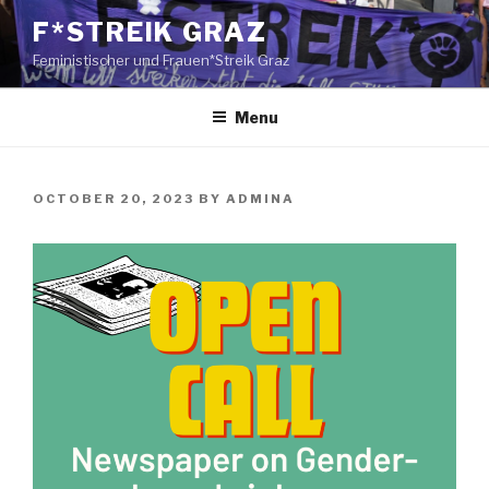
Skip
F*STREIK GRAZ
to
Feministischer und Frauen*Streik Graz
content
Menu
POSTED
OCTOBER 20, 2023
BY
ADMINA
ON