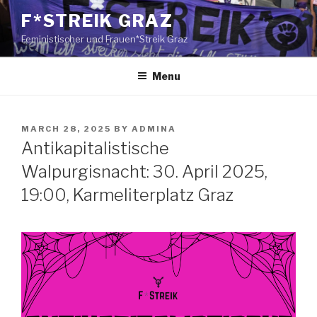
Skip
F*STREIK GRAZ
to
Feministischer und Frauen*Streik Graz
content
Menu
POSTED
MARCH 28, 2025
BY
ADMINA
ON
Antikapitalistische
Walpurgisnacht: 30. April 2025,
19:00, Karmeliterplatz Graz