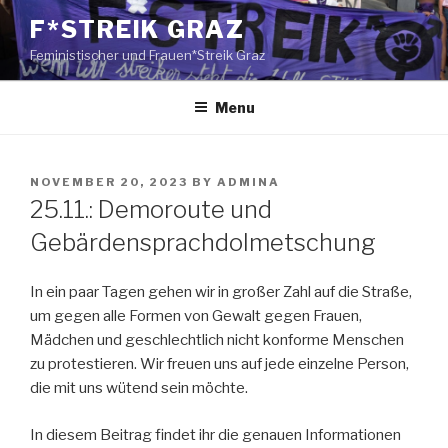
Skip
F*STREIK GRAZ
to
Feministischer und Frauen*Streik Graz
content
Menu
POSTED
NOVEMBER 20, 2023
BY
ADMINA
ON
25.11.: Demoroute und
Gebärdensprachdolmetschung
In ein paar Tagen gehen wir in großer Zahl auf die Straße,
um gegen alle Formen von Gewalt gegen Frauen,
Mädchen und geschlechtlich nicht konforme Menschen
zu protestieren. Wir freuen uns auf jede einzelne Person,
die mit uns wütend sein möchte.
In diesem Beitrag findet ihr die genauen Informationen