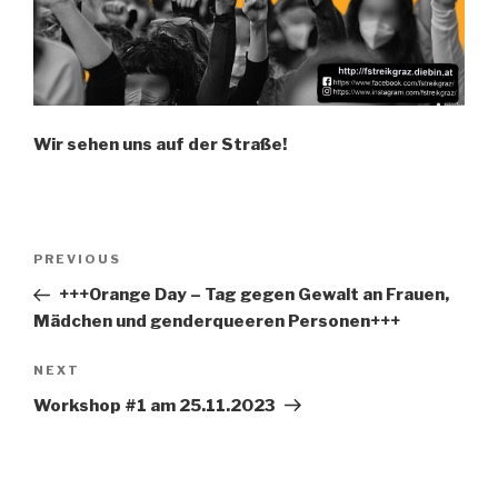
Wir sehen uns auf der Straße!
Post
Previous
PREVIOUS
navigation
Post
+++Orange Day – Tag gegen Gewalt an Frauen,
Mädchen und genderqueeren Personen+++
Next
NEXT
Post
Workshop #1 am 25.11.2023