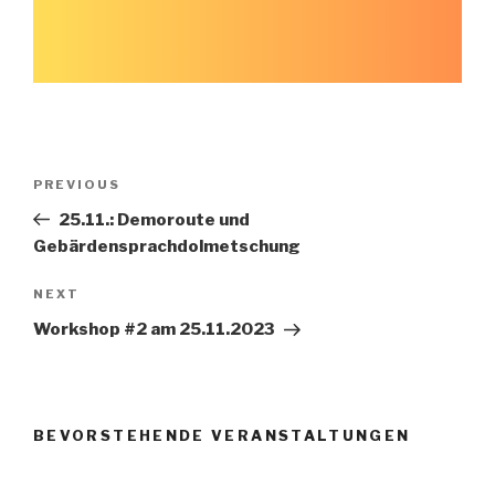
Post
Previous
PREVIOUS
navigation
Post
25.11.: Demoroute und
Gebärdensprachdolmetschung
Next
NEXT
Post
Workshop #2 am 25.11.2023
BEVORSTEHENDE VERANSTALTUNGEN